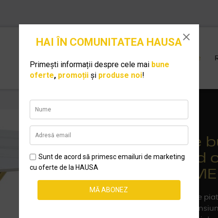
Acasă
Produse
Masă de b
albă/gold 
90 cm, M
Material: placă de pi
crom auriu Dimensiuni