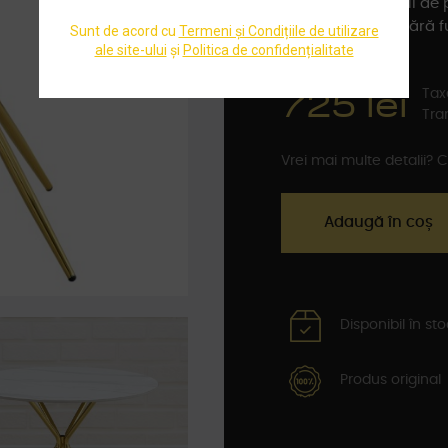
Grosimea blatului de p
Design modern Fără fu
725 lei
Tax
Tran
Vrei mai multe detalii?
Adaugă în coș
Disponibil în st
Produs original