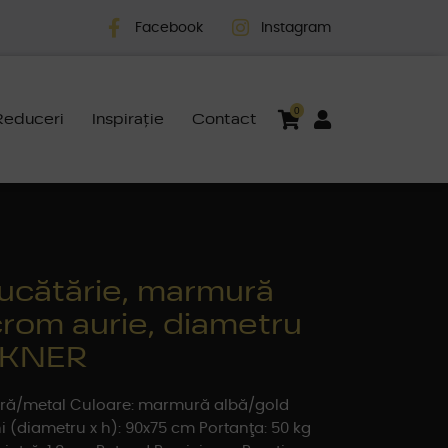
Facebook
Instagram
0
Reduceri
Inspirație
Contact
ucătărie, marmură
crom aurie, diametru
EKNER
atră/metal Culoare: marmură albă/gold
 (diametru x h): 90x75 cm Portanţa: 50 kg