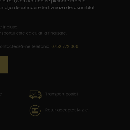
iatră: 1,8 cm Rotund Pe picioare Practic
ncţia de extindere Se livrează dezasamblat
e incluse.
sportul este calculat la finalizare.
 Contactează-ne telefonic:
0752 772 006
oc
Transport posibil
Retur acceptat 14 zile