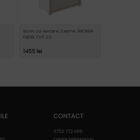
Scrin cu sertare, caşmir, RIOMA
NEW TYP 22
1455 lei
ILE
CONTACT
0752 772 006
ată
contact@hausa.ro