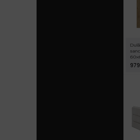
Dulă
sand
60x
979 