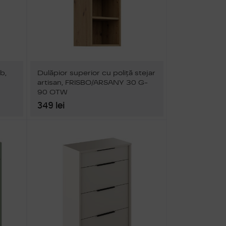
lb,
Dulăpior superior cu poliţă stejar
artisan, FRISBO/ARSANY 30 G-
90 OTW
349 lei