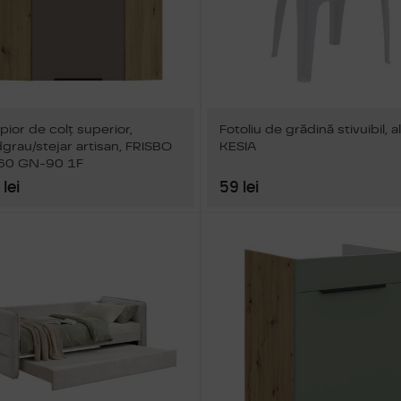
pior de colţ superior,
Fotoliu de grădină stivuibil, a
grau/stejar artisan, FRISBO
KESIA
60 GN-90 1F
lei
59 lei