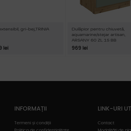
extensibil, gri-bej,TRINIA
Dulăpior pentru chiuvetă,
aquamarine/stejar artisan,
ARSANY 60 ZL 1S BB
 lei
969 lei
INFORMAȚII
LINK-URI UT
Termeni și condiții
Contact
Politica de confidențialitate
Modalități de pl