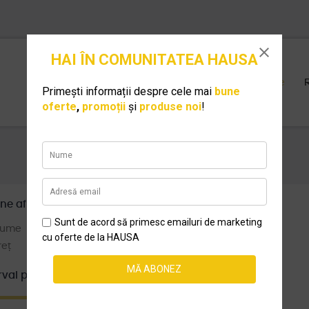
Acasă
Produse
ne afișare
Culoare
ume
Toate
reț
Alb
Albastru
rval preț
Argintiu
Aur